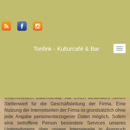
Tonfink - Kulturcafé & Bar
N
a
v
i
g
Datenschutzerklärung
a
t
Wir freuen uns sehr über Ihr Interesse an unserem
i
Unternehmen. Datenschutz hat einen besonders hohen
o
Stellenwert für die Geschäftsleitung der Firma. Eine
n
Nutzung der Internetseiten der Firma ist grundsätzlich ohne
u
jede Angabe personenbezogener Daten möglich. Sofern
m
eine betroffene Person besondere Services unseres
s
Unternehmens über unsere Internetseite in Anspruch