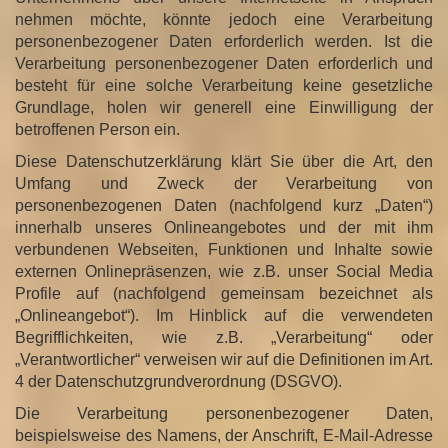
c
nehmen möchte, könnte jedoch eine Verarbeitung
h
personenbezogener Daten erforderlich werden. Ist die
a
Verarbeitung personenbezogener Daten erforderlich und
l
besteht für eine solche Verarbeitung keine gesetzliche
t
Grundlage, holen wir generell eine Einwilligung der
e
betroffenen Person ein.
n
Diese Datenschutzerklärung klärt Sie über die Art, den
Umfang und Zweck der Verarbeitung von
personenbezogenen Daten (nachfolgend kurz „Daten“)
innerhalb unseres Onlineangebotes und der mit ihm
verbundenen Webseiten, Funktionen und Inhalte sowie
externen Onlinepräsenzen, wie z.B. unser Social Media
Profile auf (nachfolgend gemeinsam bezeichnet als
„Onlineangebot“). Im Hinblick auf die verwendeten
Begrifflichkeiten, wie z.B. „Verarbeitung“ oder
„Verantwortlicher“ verweisen wir auf die Definitionen im Art.
4 der Datenschutzgrundverordnung (DSGVO).
Die Verarbeitung personenbezogener Daten,
beispielsweise des Namens, der Anschrift, E-Mail-Adresse