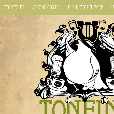
startseite
speisekarte
veranstaltungen
v