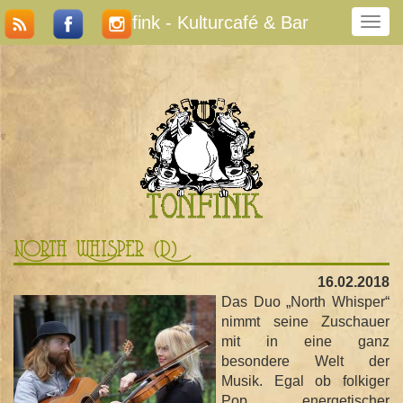
Tonfink - Kulturcafé & Bar
N
a
v
i
g
a
t
i
o
n
u
m
North Whisper (D)
s
c
16.02.2018
h
Das Duo „North Whisper“
a
nimmt seine Zuschauer
l
mit in eine ganz
t
besondere Welt der
e
Musik. Egal ob folkiger
n
Pop, energetischer