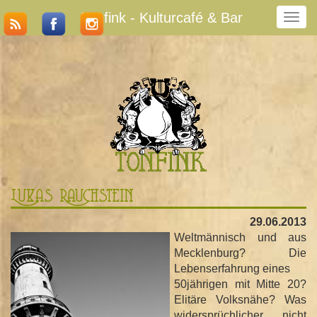
Tonfink - Kulturcafé & Bar
N
a
v
i
g
a
t
i
o
n
u
m
Lukas Rauchstein
s
c
29.06.2013
h
Weltmännisch und aus
a
Mecklenburg? Die
l
Lebenserfahrung eines
t
50jährigen mit Mitte 20?
e
Elitäre Volksnähe? Was
n
widersprüchlicher nicht