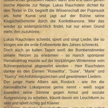
solche Abende zur Neige. Lukas Rauchstein dichtet für
den Texter in Dir, begreift die Wissenschaft der Popmusik
als hohe Kunst und jagt auf der Bühne seine
Klugscheißerbrille durch die Konfettikanone. Wer das
wieder zu widersprüchlich findet, hat nur einen Grund
mehr, ihm zuzuhören.
Lukas Rauchstein schreibt, spielt und singt Lieder, die so
klingen wie die erste Erdbeertorte des Jahres schmeckt.
Doch auch an kalten Tagen weiß der Bombenstimmler
unsere Herzen zu erwärmen - so manch spontaner
Heiratsantrag musste auf der letztjährigen Winterreise vom
Bühnenpersonal abgewehrt werden - Herr Rauchstein
dankte es den Damen "Roswitha", "Suse", "Marie" und
"Nancy" mit Anführungszeichen und gewidmeten Liedern.
Der junge Hans Albers aus Rostock - wie ihn die
hanseatische Lokalpresse gerne nennt - weiß sogar
zuweilen seine Stimme gegen Armut und soziale
Ausgrenzung zu erheben, träumt davon ein Leuchtturm zu
sein und spielt richtig gut Klavier.