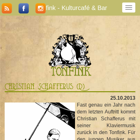
Tonfink - Kulturcafé & Bar
N
a
v
i
g
a
t
i
o
n
u
m
Christian Schafferus (D)
s
c
25.10.2013
h
Fast genau ein Jahr nach
a
dem letzten Auftritt kommt
l
Christian Schafferus mit
t
seiner Klaviermusik
e
zurück in den Tonfink. Für
n
den jungen Musiker aus