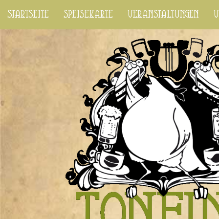
startseite
speisekarte
veranstaltungen
v