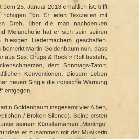
t dem 25. Januar 2013 erhältlich ist, trifft
richtigen Ton. Er liefert Textzeilen mit
nen Dreh, über die man nachdenken
nd Melancholie hat er sich sein seinen
n hiesigen Liedermachern geschaffen.
g bemerkt Martin Goldenbaum nun, dass
r aus Sex, Drugs & Rock´n Roll besteht,
kenschmerzen, dem Sonntags-Tatort,
aftlichen Konventionen. Diesem Leben
iner neuen Single die ironische Warnung
!“ entgegen.
 Martin Goldenbaum insgesamt vier Alben,
eptiphon / Broken Silence). Seine ersten
unter seinem Künstlernamen „Martingo“
ründete er zusammen mit der Musikerin