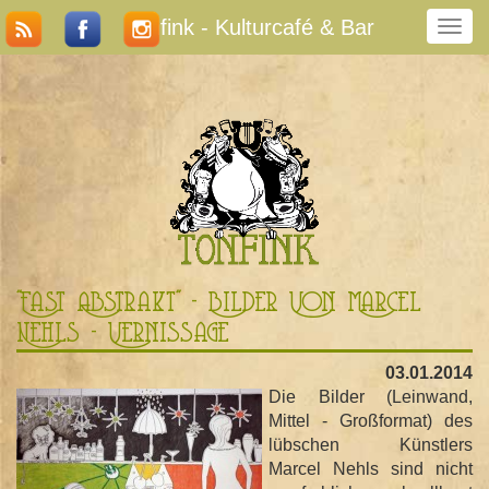
Tonfink - Kulturcafé & Bar
N
a
v
i
g
a
t
i
o
n
u
m
"Fast Abstrakt" - Bilder Von Marcel
s
Nehls - Vernissage
c
h
03.01.2014
a
Die Bilder (Leinwand,
l
Mittel - Großformat) des
t
lübschen Künstlers
e
Marcel Nehls sind nicht
n