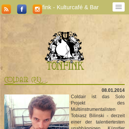
Tonfink - Kulturcafé & Bar
N
a
v
i
g
a
t
i
o
n
u
m
Coldair (PL)
s
c
08.01.2014
h
Coldair ist das Solo
a
Projekt des
l
Multiinstrumentalisten
t
Tobiasz Bilinski - derzeit
e
einer der talentiertesten
n
unabhängigen Künstler