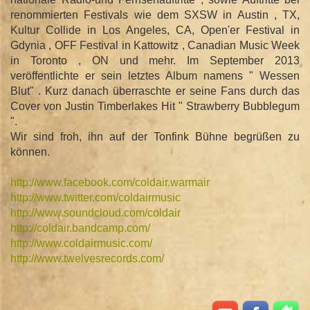
renommierten Festivals wie dem SXSW in Austin , TX,
Kultur Collide in Los Angeles, CA, Open'er Festival in
Gdynia , OFF Festival in Kattowitz , Canadian Music Week
in Toronto , ON und mehr. Im September 2013
veröffentlichte er sein letztes Album namens " Wessen
Blut" . Kurz danach überraschte er seine Fans durch das
Cover von Justin Timberlakes Hit " Strawberry Bubblegum
".
Wir sind froh, ihn auf der Tonfink Bühne begrüßen zu
können.
http://www.facebook.com/
coldair.warmair
http://www.twitter.com/
coldairmusic
http://www.soundcloud.com/
coldair
http://
coldair.bandcamp.com/
http://
www.coldairmusic.com/
http://
www.twelvesrecords.com/