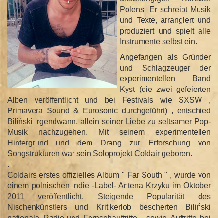
Polens. Er schreibt Musik
und Texte, arrangiert und
produziert und spielt alle
Instrumente selbst ein.
Angefangen als Gründer
und Schlagzeuger der
experimentellen Band
Kyst (die zwei gefeierten
Alben veröffentlicht und bei Festivals wie SXSW ,
Primavera Sound & Eurosonic durchgeführt) , entschied
Biliński irgendwann, allein seiner Liebe zu seltsamer Pop-
Musik nachzugehen. Mit seinem experimentellen
Hintergrund und dem Drang zur Erforschung von
Songstrukturen war sein Soloprojekt Coldair geboren.
.
Coldairs erstes offizielles Album " Far South " , wurde von
einem polnischen Indie -Label- Antena Krzyku im Oktober
2011 veröffentlicht. Steigende Popularität des
Nischenkünstlers und Kritikerlob bescherten Biliński
nationale Radio-und Fernsehauftritte , sowie Auftritte bei