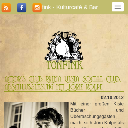
Tonfink - Kulturcafé & Bar
N
a
v
i
g
a
t
i
o
n
u
m
Actor's Club: Prima Vista Social Club,
s
Abschlusslesung Mit Jörn Kolpe
c
h
02.10.2012
a
Mit einer großen Kiste
l
Bücher und
t
Überraschungsgästen
e
macht sich Jörn Kolpe als
n