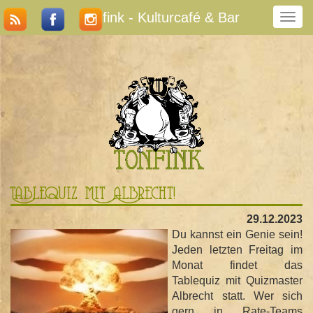
Tonfink - Kulturcafé & Bar
N
a
v
i
g
a
t
i
o
n
u
m
Tablequiz Mit Albrecht!
s
c
29.12.2023
h
Du kannst ein Genie sein!
a
Jeden letzten Freitag im
l
Monat findet das
t
Tablequiz mit Quizmaster
e
Albrecht statt. Wer sich
n
gern in Rate-Teams