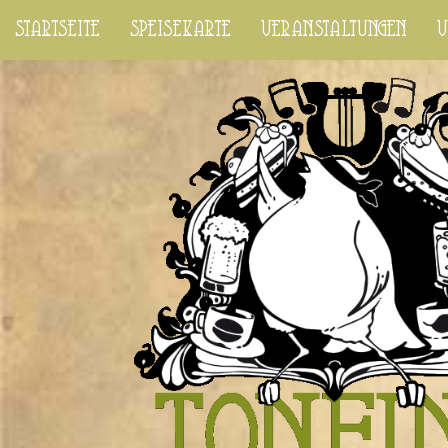
startseite
speisekarte
veranstaltungen
v