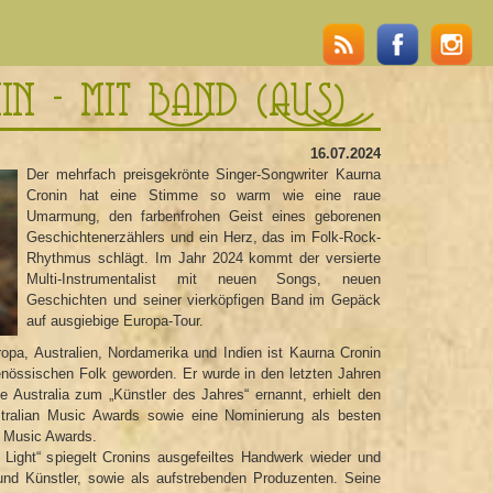
in - mit Band (AUS)
16.07.2024
Der mehrfach preisgekrönte Singer-Songwriter Kaurna
Cronin hat eine Stimme so warm wie eine raue
Umarmung, den farbenfrohen Geist eines geborenen
Geschichtenerzählers und ein Herz, das im Folk-Rock-
Rhythmus schlägt. Im Jahr 2024 kommt der versierte
Multi-Instrumentalist mit neuen Songs, neuen
Geschichten und seiner vierköpfigen Band im Gepäck
auf ausgiebige Europa-Tour.
ropa, Australien, Nordamerika und Indien ist Kaurna Cronin
genössischen Folk geworden. Er wurde in den letzten Jahren
e Australia zum „Künstler des Jahres“ ernannt, erhielt den
tralian Music Awards sowie eine Nominierung als besten
k Music Awards.
ight“ spiegelt Cronins ausgefeiltes Handwerk wieder und
 und Künstler, sowie als aufstrebenden Produzenten. Seine