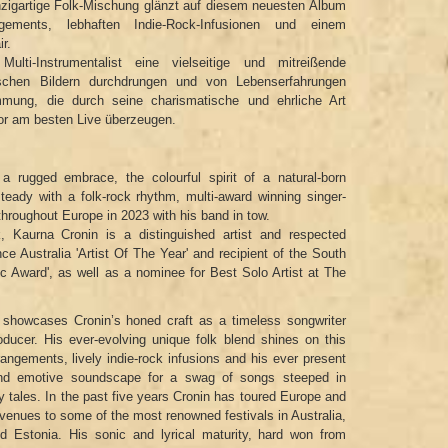
inzigartige Folk-Mischung glänzt auf diesem neuesten Album
gements, lebhaften Indie-Rock-Infusionen und einem
r.
lti-Instrumentalist eine vielseitige und mitreißende
ischen Bildern durchdrungen und von Lebenserfahrungen
mmung, die durch seine charismatische und ehrliche Art
vor am besten Live überzeugen.
rugged embrace, the colourful spirit of a natural-born
steady with a folk-rock rhythm, multi-award winning singer-
throughout Europe in 2023 with his band in tow.
, Kaurna Cronin is a distinguished artist and respected
ce Australia 'Artist Of The Year' and recipient of the South
c Award', as well as a nominee for Best Solo Artist at The
showcases Cronin’s honed craft as a timeless songwriter
oducer. His ever-evolving unique folk blend shines on this
rrangements, lively indie-rock infusions and his ever present
h and emotive soundscape for a swag of songs steeped in
ly tales. In the past five years Cronin has toured Europe and
 venues to some of the most renowned festivals in Australia,
 Estonia. His sonic and lyrical maturity, hard won from