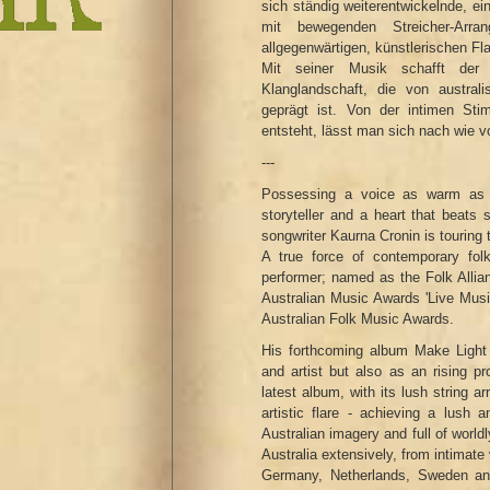
sich ständig weiterentwickelnde, e
mit bewegenden Streicher-Arran
allgegenwärtigen, künstlerischen Flai
Mit seiner Musik schafft der Mu
Klanglandschaft, die von austral
geprägt ist. Von der intimen Sti
entsteht, lässt man sich nach wie 
---
Possessing a voice as warm as a 
storyteller and a heart that beats 
songwriter Kaurna Cronin is touring 
A true force of contemporary folk
performer; named as the Folk Allian
Australian Music Awards 'Live Musi
Australian Folk Music Awards.
His forthcoming album Make Light 
and artist but also as an rising pr
latest album, with its lush string a
artistic flare - achieving a lus
Australian imagery and full of world
Australia extensively, from intimate
Germany, Netherlands, Sweden and