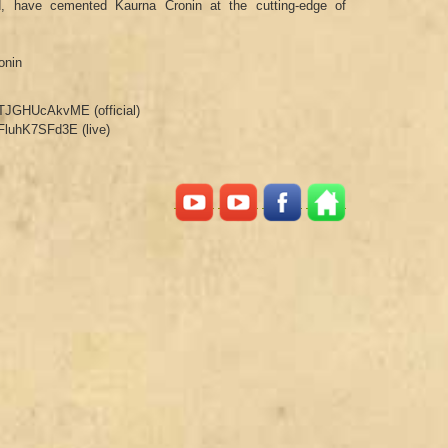
, have cemented Kaurna Cronin at the cutting-edge of
onin
TJGHUcAkvME (official)
FluhK7SFd3E (live)