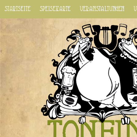
startseite
speisekarte
veranstaltungen
v