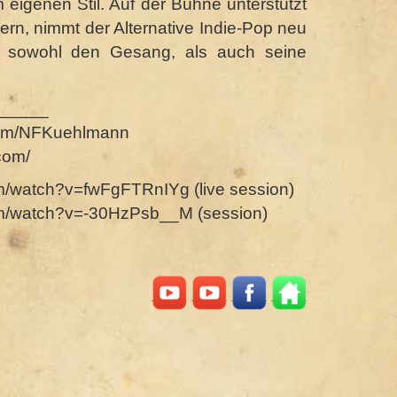
eigenen Stil. Auf der Bühne unterstützt
rn, nimmt der Alternative Indie-Pop neu
g sowohl den Gesang, als auch seine
_____
com/NFKuehlmann
.com/
m/watch?v=fwFgFTRnIYg (live session)
om/watch?v=-30HzPsb__M (session)