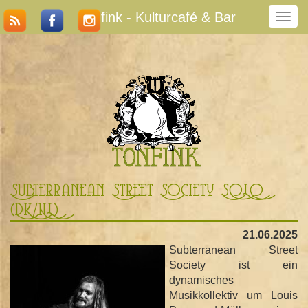
Tonfink - Kulturcafé & Bar
N
a
v
i
g
a
t
i
o
n
u
m
Subterranean Street Society SOLO
s
(DK/NL)
c
h
21.06.2025
a
Subterranean Street
l
Society ist ein
t
dynamisches
e
Musikkollektiv um Louis
n