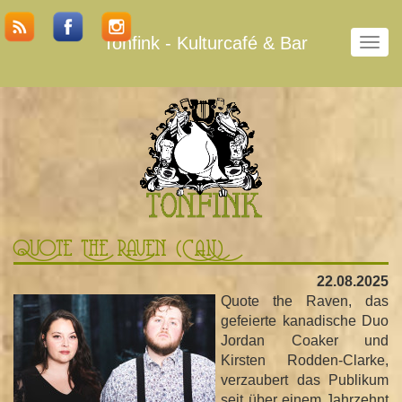
Tonfink - Kulturcafé & Bar
N
a
v
i
g
a
t
i
o
n
u
Quote The Raven (CAN)
m
22.08.2025
s
Quote the Raven, das
c
gefeierte kanadische Duo
h
Jordan Coaker und
a
Kirsten Rodden-Clarke,
l
verzaubert das Publikum
t
seit über einem Jahrzehnt
e