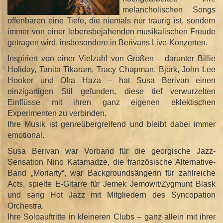
n
melancholischen Songs
offenbaren eine Tiefe, die niemals nur traurig ist, sondern
immer von einer lebensbejahenden musikalischen Freude
getragen wird, insbesondere in Berivans Live-Konzerten.
Inspiriert von einer Vielzahl von Größen – darunter Billie
Holiday, Tanita Tikaram, Tracy Chapman, Björk, John Lee
Hooker und Ofra Haza – hat Susa Berivan einen
einzigartigen Stil gefunden, diese tief verwurzelten
Einflüsse mit ihren ganz eigenen eklektischen
Experimenten zu verbinden.
Ihre Musik ist genreübergreifend und bleibt dabei immer
emotional.
Susa Berivan war Vorband für die georgische Jazz-
Sensation Nino Katamadze, die französische Alternative-
Band „Moriarty“, war Backgroundsängerin für zahlreiche
Acts, spielte E-Gitarre für Jemek Jemowit/Zygmunt Blask
und sang Hot Jazz mit Mitgliedern des Syncopation
Orchestra.
Ihre Soloauftritte in kleineren Clubs – ganz allein mit ihrer