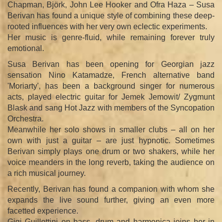
Chapman, Björk, John Lee Hooker and Ofra Haza – Susa
Berivan has found a unique style of combining these deep-
rooted influences with her very own eclectic experiments.
Her music is genre-fluid, while remaining forever truly
emotional.
Susa Berivan has been opening for Georgian jazz
sensation Nino Katamadze, French alternative band
'Moriarty', has been a background singer for numerous
acts, played electric guitar for Jemek Jemowit/ Zygmunt
Blask and sang Hot Jazz with members of the Syncopation
Orchestra.
Meanwhile her solo shows in smaller clubs – all on her
own with just a guitar – are just hypnotic. Sometimes
Berivan simply plays one drum or two shakers, while her
voice meanders in the long reverb, taking the audience on
a rich musical journey.
Recently, Berivan has found a companion with whom she
expands the live sound further, giving an even more
facetted experience.
Gigi Guillottini on bass, drum and harmonica joins her in