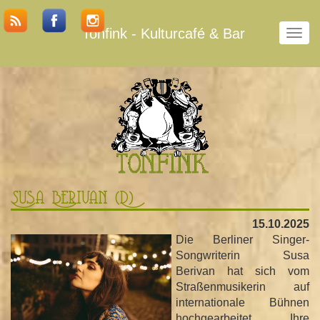
Tonfink - Kulturcafé & Bar
N
a
v
i
g
a
t
i
o
n
u
Susa Berivan (D)
m
s
15.10.2025
c
Die Berliner Singer-
h
Songwriterin Susa
a
Berivan hat sich vom
l
Straßenmusikerin auf
t
internationale Bühnen
e
hochgearbeitet. Ihre