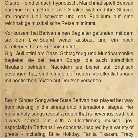
Gitarre – sind einfach hypnotisch. Manchmal spielt Berivan
nur eine Trommel oder zwei Shaker, während ihre Stimme
im langen Hall schwebt und das Publikum auf eine
reichhaltige musikalische Reise mitnimmt.
Vor kurzem hat Berivan einen Begleiter gefunden, mit dem
sie den Live-Sound weiter ausbaut und ein noch
facettenreicheres Erlebnis bietet.
Gigi Guillottini am Bass, Schlagzeug und Mundharmonika
begleitet sie bei neuen Songs, die auch sprachlich
Neuland betreten: Nachdem sie bisher auf Englisch
gesungen hat, sind einige der neuen Veröffentlichungen
mit poetischen Texten auf Deutsch versehen.
---
Berlin Singer Songwriter Susa Berivan has played her way
from busking in the streets onto international stages. Her
melancholy songs reveal a depth that is never just sad, but
always carried out with a lifeaffirming musical joy,
especially in Berivans live concerts. Inspired by a variety of
greats - including Billie Holiday, Tanita Tikaram, Tracy