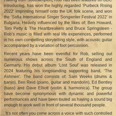
introducing, has won the highly regarded ‘Purbeck Rising
2022’ imprinting himself onto the UK folk scene, and won
the ‘Sofia International Singer Songwriter Festival 2022’ in
Bulgaria. Heavily influenced by the likes of; Ben Howard,
Tom Petty & The Heartbreakers and Bruce Springsteen -
Rob’s music is filled with real life experiences, performed
in his own compelling storytelling style, with acoustic guitar
accompanied by a variation of foot percussion.
Recent years have been eventful for Rob, selling out
numerous shows across the South of England and
Germany. His debut album ‘Lost Soul’ was released in
2024 featuring his longstanding supporting band, ‘The
Ashmen’. The band consists of; Sam Weeks (drums &
banjo), Ben Reid (piano, guitar and mandolin), Ed Bentley
(bass) and Dave Elliott (violin & harmonica). The group
have become synonymous with dynamic and powerful
performances and have been touted as having a sound big
enough to work well in front of several thousand people.
'It’s not often you come across a voice with such controlled