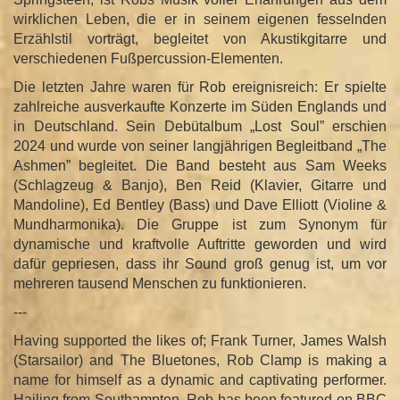
wirklichen Leben, die er in seinem eigenen fesselnden
Erzählstil vorträgt, begleitet von Akustikgitarre und
verschiedenen Fußpercussion-Elementen.
Die letzten Jahre waren für Rob ereignisreich: Er spielte
zahlreiche ausverkaufte Konzerte im Süden Englands und
in Deutschland. Sein Debütalbum „Lost Soul” erschien
2024 und wurde von seiner langjährigen Begleitband „The
Ashmen” begleitet. Die Band besteht aus Sam Weeks
(Schlagzeug & Banjo), Ben Reid (Klavier, Gitarre und
Mandoline), Ed Bentley (Bass) und Dave Elliott (Violine &
Mundharmonika). Die Gruppe ist zum Synonym für
dynamische und kraftvolle Auftritte geworden und wird
dafür gepriesen, dass ihr Sound groß genug ist, um vor
mehreren tausend Menschen zu funktionieren.
---
Having supported the likes of; Frank Turner, James Walsh
(Starsailor) and The Bluetones, Rob Clamp is making a
name for himself as a dynamic and captivating performer.
Hailing from Southampton, Rob has been featured on BBC