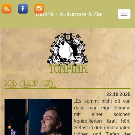
Tonfink - Kulturcafé & Bar
N
a
v
i
g
a
t
i
o
n
u
Rob Clamp (UK)
m
s
22.10.2025
c
„Es kommt nicht oft vor,
h
dass man eine Stimme
a
mit einer solchen
l
kontrollierten Kraft hört:
t
Selbst in den emotionalen
e
Höhen und Tiefen der