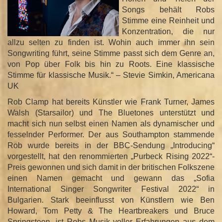
n
Songs behält Robs
Stimme eine Reinheit und
Konzentration, die nur
allzu selten zu finden ist. Wohin auch immer ihn sein
Songwriting führt, seine Stimme passt sich dem Genre an,
von Pop über Folk bis hin zu Roots. Eine klassische
Stimme für klassische Musik.“ – Stevie Simkin, Americana
UK
Rob Clamp hat bereits Künstler wie Frank Turner, James
Walsh (Starsailor) und The Bluetones unterstützt und
macht sich nun selbst einen Namen als dynamischer und
fesselnder Performer. Der aus Southampton stammende
Rob wurde bereits in der BBC-Sendung „Introducing“
vorgestellt, hat den renommierten „Purbeck Rising 2022“-
Preis gewonnen und sich damit in der britischen Folkszene
einen Namen gemacht und gewann das „Sofia
International Singer Songwriter Festival 2022“ in
Bulgarien. Stark beeinflusst von Künstlern wie Ben
Howard, Tom Petty & The Heartbreakers und Bruce
Springsteen, ist Robs Musik voller Erfahrungen aus dem