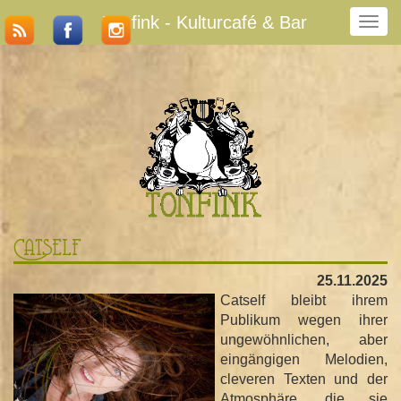
Tonfink - Kulturcafé & Bar
N
a
v
i
g
a
t
i
o
n
u
m
Catself
s
c
25.11.2025
h
Catself bleibt ihrem
a
Publikum wegen ihrer
l
ungewöhnlichen, aber
t
eingängigen Melodien,
e
cleveren Texten und der
n
Atmosphäre, die sie