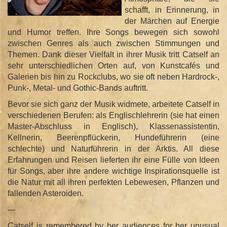
schafft, in Erinnerung, in
der Märchen auf Energie
und Humor treffen. Ihre Songs bewegen sich sowohl
zwischen Genres als auch zwischen Stimmungen und
Themen. Dank dieser Vielfalt in ihrer Musik tritt Catself an
sehr unterschiedlichen Orten auf, von Kunstcafés und
Galerien bis hin zu Rockclubs, wo sie oft neben Hardrock-,
Punk-, Metal- und Gothic-Bands auftritt.
Bevor sie sich ganz der Musik widmete, arbeitete Catself in
verschiedenen Berufen: als Englischlehrerin (sie hat einen
Master-Abschluss in Englisch), Klassenassistentin,
Kellnerin, Beerenpflückerin, Hundeführerin (eine
schlechte) und Naturführerin in der Arktis. All diese
Erfahrungen und Reisen lieferten ihr eine Fülle von Ideen
für Songs, aber ihre andere wichtige Inspirationsquelle ist
die Natur mit all ihren perfekten Lebewesen, Pflanzen und
fallenden Asteroiden.
---
Catself is remembered by her audiences for her unusual