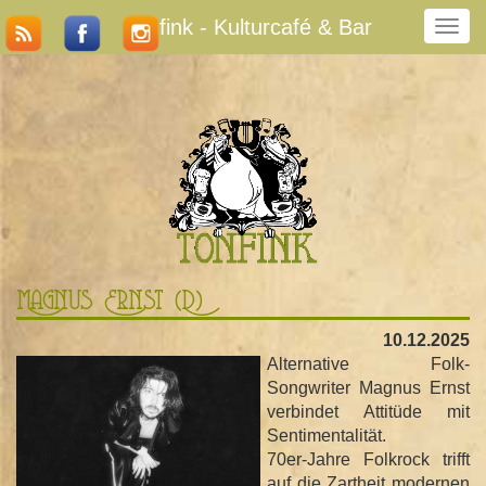
Tonfink - Kulturcafé & Bar
N
a
v
i
g
a
t
i
o
n
u
m
Magnus Ernst (D)
s
c
10.12.2025
h
Alternative Folk-
a
Songwriter Magnus Ernst
l
verbindet Attitüde mit
t
Sentimentalität.
e
70er-Jahre Folkrock trifft
n
auf die Zartheit modernen