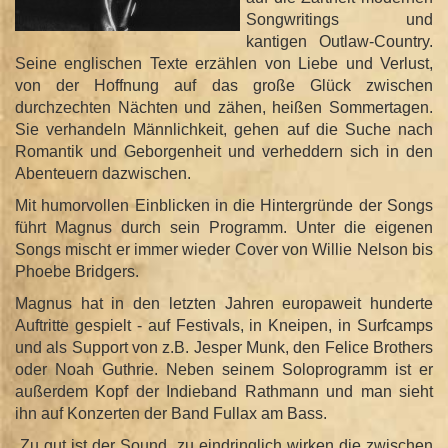
Songwritings und
kantigen Outlaw-Country.
Seine englischen Texte erzählen von Liebe und Verlust,
von der Hoffnung auf das große Glück zwischen
durchzechten Nächten und zähen, heißen Sommertagen.
Sie verhandeln Männlichkeit, gehen auf die Suche nach
Romantik und Geborgenheit und verheddern sich in den
Abenteuern dazwischen.
Mit humorvollen Einblicken in die Hintergründe der Songs
führt Magnus durch sein Programm. Unter die eigenen
Songs mischt er immer wieder Cover von Willie Nelson bis
Phoebe Bridgers.
Magnus hat in den letzten Jahren europaweit hunderte
Auftritte gespielt - auf Festivals, in Kneipen, in Surfcamps
und als Support von z.B. Jesper Munk, den Felice Brothers
oder Noah Guthrie. Neben seinem Soloprogramm ist er
außerdem Kopf der Indieband Rathmann und man sieht
ihn auf Konzerten der Band Fullax am Bass.
„Zu gut ist der Sound, zu eindringlich wirken die zwischen