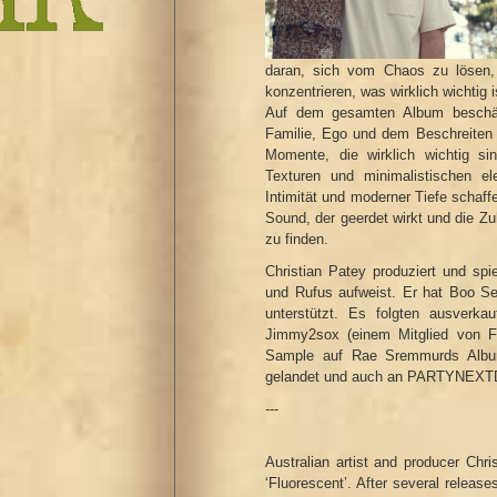
daran, sich vom Chaos zu lösen, 
konzentrieren, was wirklich wichtig i
Auf dem gesamten Album beschäft
Familie, Ego und dem Beschreiten 
Momente, die wirklich wichtig sin
Texturen und minimalistischen el
Intimität und moderner Tiefe schaffe
Sound, der geerdet wirkt und die Zu
zu finden.
Christian Patey produziert und spi
und Rufus aufweist. Er hat Boo Se
unterstützt. Es folgten ausverkau
Jimmy2sox (einem Mitglied von Fli
Sample auf Rae Sremmurds Album
gelandet und auch an PARTYNEXTD
---
Australian artist and producer Chri
‘Fluorescent’. After several release