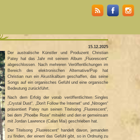
)
15.12.2025
Der australische Künstler und Produzent Christian
Patey hat das Jahr mit seinem Album „Fluorescent“
abgeschlossen. Nach mehreren Veröffentlichungen im
Bereich des elektronischen Alternative/Pop hat
Christian nun ein Akustikalbum geschaffen, das seine
Songs auf ein organisches Gefühl und eine organische
Bedeutung zurückführt.
Nach dem Erfolg der vorab veröffentlichten Singles
„Crystal Dust“, „Don't Follow the Internet“ und „Nitrogen“
präsentiert Patey nun seinen Titelsong „Fluorescent“,
bei dem „Phoebe Rose“ mitwirkt und den er gemeinsam
mit Jordan Lawrence (Calan Mai) geschrieben hat.
Der Titelsong „Fluorescent“ handelt davon, jemanden
zu finden, der einem das Gefühl gibt, so in Ordnung zu