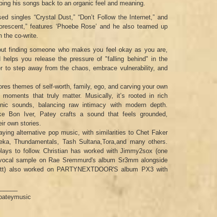
ping his songs back to an organic feel and meaning.
ed singles “Crystal Dust,” “Don’t Follow the Internet,” and
Fluorescent,” features ‘Phoebe Rose’ and he also teamed up
 the co-write.
about finding someone who makes you feel okay as you are,
lps you release the pressure of "falling behind" in the
der to step away from the chaos, embrace vulnerability, and
res themes of self-worth, family, ego, and carving your own
 moments that truly matter. Musically, it’s rooted in rich
ronic sounds, balancing raw intimacy with modern depth.
like Bon Iver, Patey crafts a sound that feels grounded,
eir own stories.
aying alternative pop music, with similarities to Chet Faker
ka, Thundamentals, Tash Sultana,Tora,and many others.
plays to follow. Christian has worked with Jimmy2sox (one
d a vocal sample on Rae Sremmurd's album Sr3mm alongside
Scott) also worked on PARTYNEXTDOOR'S album PX3 with
______
npateymusic