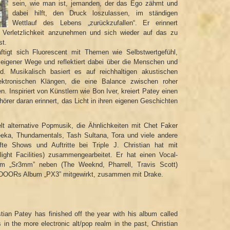
sein, wie man ist, jemanden, der das Ego zähmt und
dabei hilft, den Druck loszulassen, im ständigen
Wettlauf des Lebens „zurückzufallen“. Er erinnert
Verletzlichkeit anzunehmen und sich wieder auf das zu
st.
igt sich Fluorescent mit Themen wie Selbstwertgefühl,
eigener Wege und reflektiert dabei über die Menschen und
d. Musikalisch basiert es auf reichhaltigen akustischen
ektronischen Klängen, die eine Balance zwischen roher
n. Inspiriert von Künstlern wie Bon Iver, kreiert Patey einen
hörer daran erinnert, das Licht in ihren eigenen Geschichten
elt alternative Popmusik, die Ähnlichkeiten mit Chet Faker
eka, Thundamentals, Tash Sultana, Tora und viele andere
fte Shows und Auftritte bei Triple J. Christian hat mit
ght Facilities) zusammengearbeitet. Er hat einen Vocal-
 „Sr3mm” neben (The Weeknd, Pharrell, Travis Scott)
OORs Album „PX3” mitgewirkt, zusammen mit Drake.
stian Patey has finished off the year with his album called
s in the more electronic alt/pop realm in the past, Christian