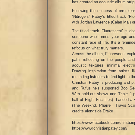
has created an acoustic album strip
Following the success of pre-releas
“Nitrogen,” Patey’s titled track “
with Jordan Lawrence (Calan Mai) on
The titled track ‘Fluorescent’ is 
someone who tames your ego and he
constant race of life. It’s a remin
refocus on what truly matters.
Across the album, Fluorescent explo
path, reflecting on the people and
acoustic textures, minimal elect
Drawing inspiration from artists 
reminding listeners to find light in th
Christian Patey is producing and pl
and Rufus he's supported Boo See
With sold-out shows and Triple J 
half of Flight Facilities). Lande
(The Weeknd, Pharrell, Travis 
credits alongside Drake
_____________________________
https://www.facebook.com/christia
https://www.christianpatey.com/