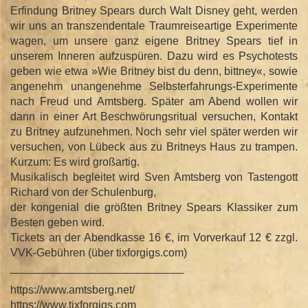
Erfindung Britney Spears durch Walt Disney geht, werden
wir uns an transzendentale Traumreiseartige Experimente
wagen, um unsere ganz eigene Britney Spears tief in
unserem Inneren aufzuspüren. Dazu wird es Psychotests
geben wie etwa »Wie Britney bist du denn, bittney«, sowie
angenehm unangenehme Selbsterfahrungs-Experimente
nach Freud und Amtsberg. Später am Abend wollen wir
dann in einer Art Beschwörungsritual versuchen, Kontakt
zu Britney aufzunehmen. Noch sehr viel später werden wir
versuchen, von Lübeck aus zu Britneys Haus zu trampen.
Kurzum: Es wird großartig.
Musikalisch begleitet wird Sven Amtsberg von Tastengott
Richard von der Schulenburg,
der kongenial die größten Britney Spears Klassiker zum
Besten geben wird.
Tickets an der Abendkasse 16 €, im Vorverkauf 12 € zzgl.
VVK-Gebühren (über tixforgigs.com)
____________________________
https://www.amtsberg.net/
https://www.tixforgigs.com