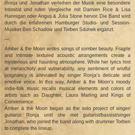
Ronja und Jonathan verleihen der Musik eine besondere
Intimität und rufen Vergleiche mit Damien Rice & Lisa
Hannigan oder Angus & Julia Stone hervor. Die Band wird
durch die erfahrenen Hamburger Studio- und Session-
Musiker Ben Schadow und Torben Sdunek ergänzt.
---
Amber & the Moon writes songs of somber beauty. Fragile
and intimate textured acoustic arrangements create a
mysterious and haunting atmosphere. While her lyrics hint
at melancholy and vulnerability, any sentiment of wistful
poignancy is alleviated by singer Ronja’s delicate and
emotive voice. In this way, Amber & the Moon’s moody
indie-folk music recalls musical elements and colors of
artists such as Daughter, Laura Marling and Kings of
Convenience.
Amber & the Moon began as the solo project of singer/
guitarist Ronja until she met guitarist/bassist/singer
Jonathan, who joined the band along with drummer Torben
to complete the lineup.