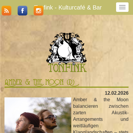
Tonfink - Kulturcafé & Bar
N
a
v
i
g
a
t
i
o
n
u
m
Amber & The Moon (D)
s
c
12.02.2026
h
Amber & the Moon
a
balancieren zwischen
l
zarten Akustik-
t
Arrangements und
e
weitläufigen
n
Klanglandschaften – stets