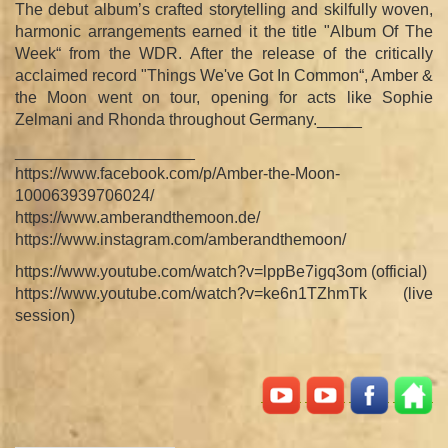
The debut album’s crafted storytelling and skilfully woven,
harmonic arrangements earned it the title "Album Of The
Week“ from the WDR. After the release of the critically
acclaimed record "Things We've Got In Common“, Amber &
the Moon went on tour, opening for acts like Sophie
Zelmani and Rhonda throughout Germany._____
____________________
https://www.facebook.com/p/Amber-the-Moon-
100063939706024/
https://www.amberandthemoon.de/
https://www.instagram.com/amberandthemoon/
https://www.youtube.com/watch?v=lppBe7igq3om (official)
https://www.youtube.com/watch?v=ke6n1TZhmTk (live
session)