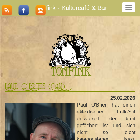
Tonfink - Kulturcafé & Bar
N
a
v
i
g
a
t
i
o
n
u
m
Paul O'Brien (CAN)
s
c
25.02.2026
h
Paul O'Brien hat einen
a
eklektischen Folk-Stil
l
entwickelt, der breit
t
gefächert ist und sich
e
nicht so leicht
n
kategorisieren lässt.