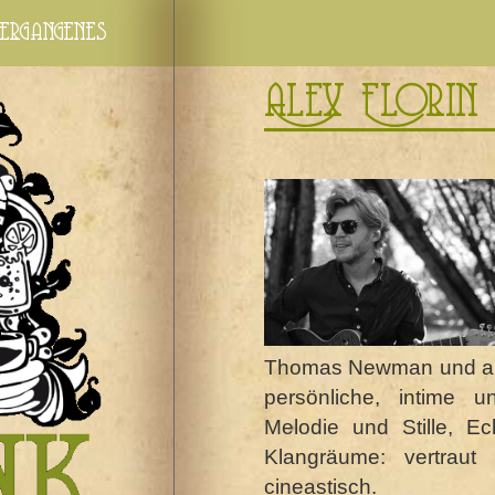
ergangenes
Alex Florin 
Thomas Newman und and
persönliche, intime 
Melodie und Stille, E
Klangräume: vertrau
cineastisch.