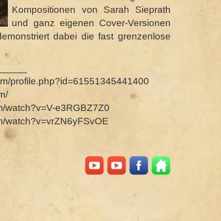
Kompositionen von Sarah Sieprath
und ganz eigenen Cover-Versionen
monstriert dabei die fast grenzenlose
_____
om/profile.php?id=61551345441400
m/
com/watch?v=V-e3RGBZ7Z0
com/watch?v=vrZN6yFSvOE