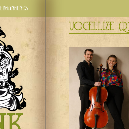
ergangenes
vocellize (D