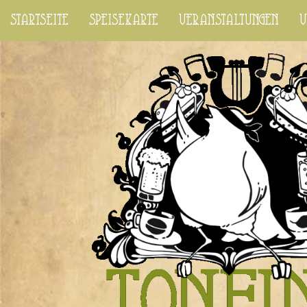
startseite
speisekarte
veranstaltungen
v