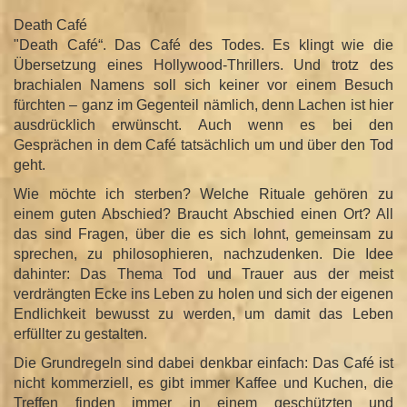
Death Café
"Death Café“. Das Café des Todes. Es klingt wie die
Übersetzung eines Hollywood-Thrillers. Und trotz des
brachialen Namens soll sich keiner vor einem Besuch
fürchten – ganz im Gegenteil nämlich, denn Lachen ist hier
ausdrücklich erwünscht. Auch wenn es bei den
Gesprächen in dem Café tatsächlich um und über den Tod
geht.
Wie möchte ich sterben? Welche Rituale gehören zu
einem guten Abschied? Braucht Abschied einen Ort? All
das sind Fragen, über die es sich lohnt, gemeinsam zu
sprechen, zu philosophieren, nachzudenken. Die Idee
dahinter: Das Thema Tod und Trauer aus der meist
verdrängten Ecke ins Leben zu holen und sich der eigenen
Endlichkeit bewusst zu werden, um damit das Leben
erfüllter zu gestalten.
Die Grundregeln sind dabei denkbar einfach: Das Café ist
nicht kommerziell, es gibt immer Kaffee und Kuchen, die
Treffen finden immer in einem geschützten und