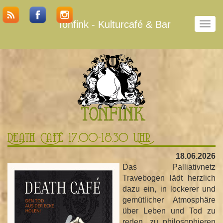
Tonfink - Kulturcafé & Bar
N
a
v
i
g
a
t
i
o
n
u
Death Café 17.00-18.30 Uhr
m
18.06.2026
s
Das Palliativnetz
c
Travebogen lädt herzlich
h
dazu ein, in lockerer und
a
gemütlicher Atmosphäre
l
über Leben und Tod zu
t
reden, zu philosophieren
e