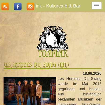
Tonfink - Kulturcafé & Bar
N
a
v
i
g
a
t
i
o
n
u
m
Les Hommes Du Swing (int.)
s
c
18.06.2026
h
Les Hommes Du Swing
a
wurde im Mai 2015
l
gegründet und besteht
t
aus hinlänglich
e
bekannten Musikern der
n
Hamburger Jazz-Szene.