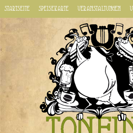
startseite
speisekarte
veranstaltungen
v