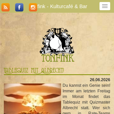
Tonfink - Kulturcafé & Bar
N
a
v
i
g
a
t
i
o
n
u
m
Tablequiz Mit Albrecht!
s
c
26.06.2026
h
Du kannst ein Genie sein!
a
Immer am letzten Freitag
l
im Monat findet das
t
Tablequiz mit Quizmaster
e
Albrecht statt. Wer sich
n
gern in Rate-Teams