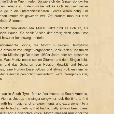
ließlich in Wien nieder. So wie sich der Singer-Songwriter
ines Lebens zu finden, so verhält es sich auch mit seiner
flüge in die unterschiedlichsten Genres waren nötig, um
 schon immer da gewesen war. Oft braucht man nur eine
elbare Stimme.
 Moritz zum ersten Mal Musik. Jetzt fühlt es sich an, als
nach Hause. So schließt sich der Kreis; denn genau wie
nd bewusst keineswegs perfekt.
andgemachte Songs, die Moritz in seinem Heimstudio
ie erzählen von längst vergangenen Schicksalen und fühlen
ie im Mississippi-Delta der 1930er Jahre oder am einsamen
n. Was Moritz neben seinen Gitarren und dem Singen liebt,
en und das Schaffen von Poesie. Realität und Fiktion
ues, eine Portion Desert-Blues und etwas Folk erinnern an
oritz einmal persönlich kennenlernt, wird unweigerlich klar,
n.
Meran in South Tyrol, Moritz first moved to South America,
n Vienna. Just as the singer-songwriter took the time to find
me with his music: a lot of experiments and excursions into a
ary to find something that had actually always been there.
uitar and a distinctive voice. Moritz released music for the