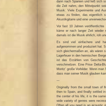
dann nach Spanien und ließ sich sch
die Zeit nahm, den Mittelpunkt se
Musik: Viele Experimente und Aus
etwas zu finden, das eigentlich
Akustikgitarre und eine unverwechs
Vor fast 10 Jahren veröffentlichte
käme er nach langer Zeit wieder 
damals ist die Musik ehrlich, roh u
Es sind viel einfachere und h
aufgenommen und produziert hat. S
sich gleichermaßen an, als wären s
Lagerfeuer in den heimischen Berge
ist das Erzählen von Geschicht
verschmelzen. Eine Prise Delta-Bl
Moritz’ große Vorbilder. Wenn man M
dass man seiner Musik glauben kan
---
Originally from the small town of 
then to Spain, and finally settled i
the center of his life, it is the sa
wide variety of genres were necess
Often all you need is an acoustic g