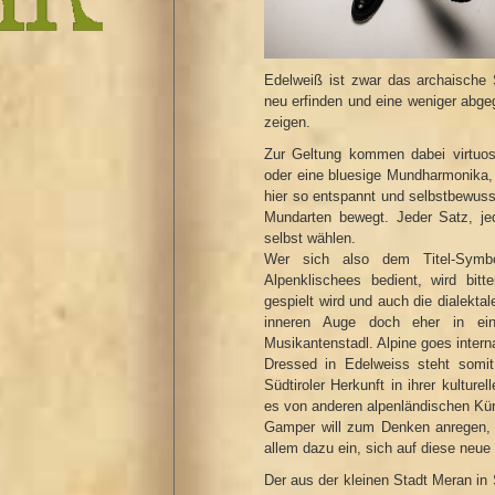
Edelweiß ist zwar das archaische Sy
neu erfinden und eine weniger abgeg
zeigen.
Zur Geltung kommen dabei virtuo
oder eine bluesige Mundharmonika,
hier so entspannt und selbstbewus
Mundarten bewegt. Jeder Satz, je
selbst wählen.
Wer sich also dem Titel-Symbo
Alpenklischees bedient, wird bit
gespielt wird und auch die dialekta
inneren Auge doch eher in ei
Musikantenstadl. Alpine goes intern
Dressed in Edelweiss steht somit
Südtiroler Herkunft in ihrer kulture
es von anderen alpenländischen Kün
Gamper will zum Denken anregen, vi
allem dazu ein, sich auf diese neue 
Der aus der kleinen Stadt Meran i