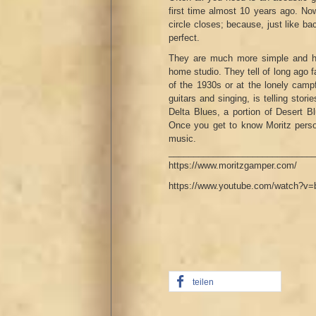
first time almost 10 years ago. Now
circle closes; because, just like ba
perfect.
They are much more simple and ha
home studio. They tell of long ago f
of the 1930s or at the lonely campf
guitars and singing, is telling stor
Delta Blues, a portion of Desert Bl
Once you get to know Moritz person
music.
_____________________________
https://www.moritzgamper.com/
https://www.youtube.com/watch?v
teilen