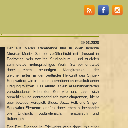
oustic solo
29.06.2026
Der aus Meran stammende und in Wien lebende
Musiker Moritz Gamper veröffentlicht mit Dressed in
Edelweiss sein zweites Studioalbum – und zugleich
sein erstes mehrsprachiges Werk. Gamper entfaltet
dabei einen neuartigen Klangkosmos, der
gleichermaßen in der Südtiroler Herkunft des Singer-
Songwriters wie in seiner internationalen musikalischen
Prägung wurzelt. Das Album ist ein Aufeinandertreffen
verschiedener kultureller Kontexte und lässt sich
sprachlich und genretechnisch zwar eingrenzen, bleibt
aber bewusst verspielt. Blues, Jazz, Folk und Singer-
Songwriter-Elemente greifen dabei ebenso ineinander
wie Englisch, Südtirolerisch, Französisch und
Italienisch.
Der Titel Dressed in Edelweiss wirkt dabei mit einer