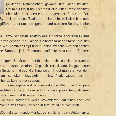
gewissen Nonchalance gewählt und lässt bewusst
Raum für Deutung. Es steckt eine Prise Ironie dahinter,
aber viel mehr noch eine tiefergehende Reflexion: Das
mbol für alpine Tradition schlechthin, will sich hier aber
riffene, dafür umso elegantere und subtilere Seite von sich
se Jazz-Trompeten ebenso wie smoothe Kontrabass-Lines
 stets gepaart mit Gampers einprägsamer Stimme, die sich
st wie nie zuvor zeigt und mühelos zwischen verschiedenen
de Strophe, jede Stimmung darf ihre bevorzugte Sprache
l gemäß Musik erhofft, die sich allseits bekannter
ter enttäuscht werden. Obgleich mit diesen Suggestionen
le Sprache in diese Richtung weist, findet man sich vor dem
nem schicken Jazzclub in New York wieder als im
ational, könnte man sagen.
 für eine eigenständige musikalische Welt, die Gampers
llen Identität trägt, diese jedoch anders präsentiert, als man
stlerinnen und Künstlern kennt.
elleicht sogar ein wenig provozieren, lädt einen aber vor
Welt einzulassen und sich in ihrer Musik zu verlieren.
n Südtirol stammende Moritz zog zunächst nach Südamerika,