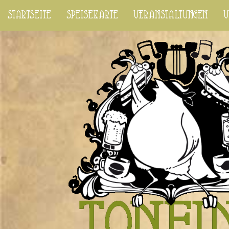
startseite
speisekarte
veranstaltungen
v