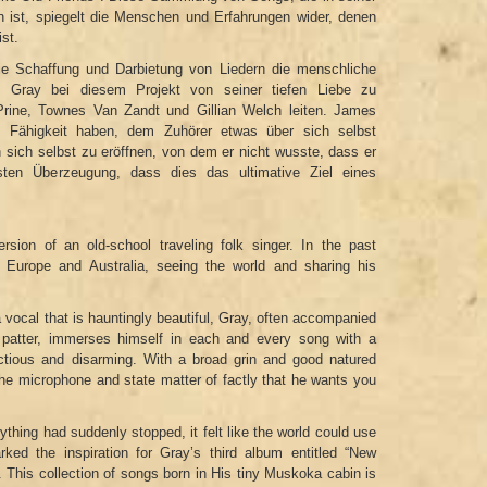
 ist, spiegelt die Menschen und Erfahrungen wider, denen
st.
ie Schaffung und Darbietung von Liedern die menschliche
ch Gray bei diesem Projekt von seiner tiefen Liebe zu
Prine, Townes Van Zandt und Gillian Welch leiten. James
e Fähigkeit haben, dem Zuhörer etwas über sich selbst
 sich selbst zu eröffnen, von dem er nicht wusste, dass er
festen Überzeugung, dass dies das ultimative Ziel eines
ion of an old-school traveling folk singer. In the past
Europe and Australia, seeing the world and sharing his
 a vocal that is hauntingly beautiful, Gray, often accompanied
 patter, immerses himself in each and every song with a
ectious and disarming. With a broad grin and good natured
 the microphone and state matter of factly that he wants you
ing had suddenly stopped, it felt like the world could use
ed the inspiration for Gray’s third album entitled “New
. This collection of songs born in His tiny Muskoka cabin is