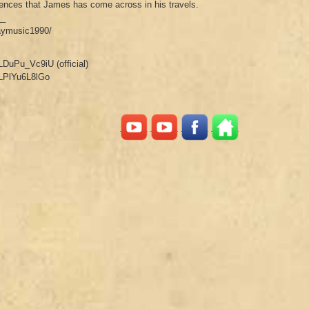
riences that James has come across in his travels.
__
aymusic1990/
DuPu_Vc9iU (official)
=LPlYu6L8lGo