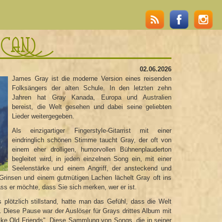
(CAN)
02.06.2026
James Gray ist die moderne Version eines reisenden
Folksängers der alten Schule. In den letzten zehn
Jahren hat Gray Kanada, Europa und Australien
bereist, die Welt gesehen und dabei seine geliebten
Lieder weitergegeben.
Als einzigartiger Fingerstyle-Gitarrist mit einer
eindringlich schönen Stimme taucht Gray, der oft von
einem eher drolligen, humorvollen Bühnenplauderton
begleitet wird, in jeden einzelnen Song ein, mit einer
Seelenstärke und einem Angriff, der ansteckend und
 Grinsen und einem gutmütigen Lachen lächelt Gray oft ins
ss er möchte, dass Sie sich merken, wer er ist.
plötzlich stillstand, hatte man das Gefühl, dass die Welt
 Diese Pause war der Auslöser für Grays drittes Album mit
ike Old Friends". Diese Sammlung von Songs, die in seiner