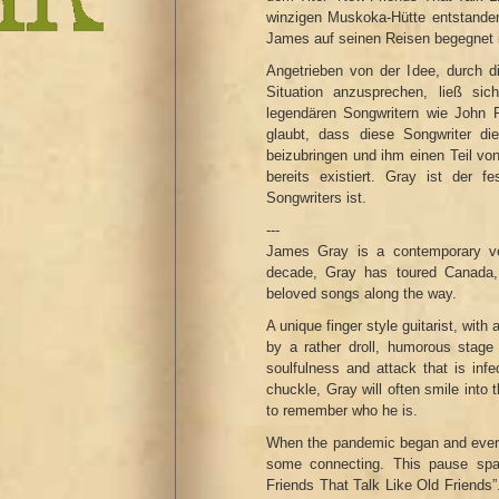
winzigen Muskoka-Hütte entstanden
James auf seinen Reisen begegnet i
Angetrieben von der Idee, durch d
Situation anzusprechen, ließ si
legendären Songwritern wie John 
glaubt, dass diese Songwriter di
beizubringen und ihm einen Teil von
bereits existiert. Gray ist der 
Songwriters ist.
---
James Gray is a contemporary vers
decade, Gray has toured Canada, 
beloved songs along the way.
A unique finger style guitarist, with
by a rather droll, humorous stage
soulfulness and attack that is inf
chuckle, Gray will often smile into
to remember who he is.
When the pandemic began and everyth
some connecting. This pause spark
Friends That Talk Like Old Friends”