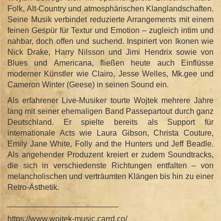
Folk, Alt-Country und atmosphärischen Klanglandschaften.
Seine Musik verbindet reduzierte Arrangements mit einem
feinen Gespür für Textur und Emotion – zugleich intim und
nahbar, doch offen und suchend. Inspiriert von Ikonen wie
Nick Drake, Harry Nilsson und Jimi Hendrix sowie von
Blues und Americana, fließen heute auch Einflüsse
moderner Künstler wie Clairo, Jesse Welles, Mk.gee und
Cameron Winter (Geese) in seinen Sound ein.
Als erfahrener Live-Musiker tourte Wojtek mehrere Jahre
lang mit seiner ehemaligen Band Passepartout durch ganz
Deutschland. Er spielte bereits als Support für
internationale Acts wie Laura Gibson, Christa Couture,
Emily Jane White, Folly and the Hunters und Jeff Beadle.
Als angehender Produzent kreiert er zudem Soundtracks,
die sich in verschiedenste Richtungen entfalten – von
melancholischen und verträumten Klängen bis hin zu einer
Retro-Ästhetik.
_________________________
https://www.wojtek-music.carrd.co/