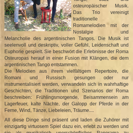
n
osteuropäischer Musik.
Das Trio vereinigt
traditionelle
Romamelodien mit der
Nostalgie und
Melancholie des argentinischen Tangos. Die Musik ist
seelenvoll und deskriptiv, voller Gefühl, Leidenschaft und
Euphorie gespielt. Sie beschwört die Erlebnisse der Roma
Osteuropas herauf in einer Fusion mit Klängen, die dem
argentinischen Tango entstammen.
Die Melodien aus ihrem vielfältigem Repertoire, die
Romani und Russisch gesungen oder nur
instrumentalisiert werden, verwandeln sich in wahrhaftige
Geschichten, die Traditionen und Szenarios der Roma
beschreiben: Frühlingsmorgende, Beisammensein am
Lagerfeuer, kalte Nächte, der Galopp der Pferde in der
Ferne, Wind, Tänze, Liebeleien, Träume....
All diese Dinge sind präsent und laden die Zuhörer mit
einzigartig virtuosem Spiel dazu ein, erlebt zu werden und
sie als musikalisch unerschöpfliches Panorama zu