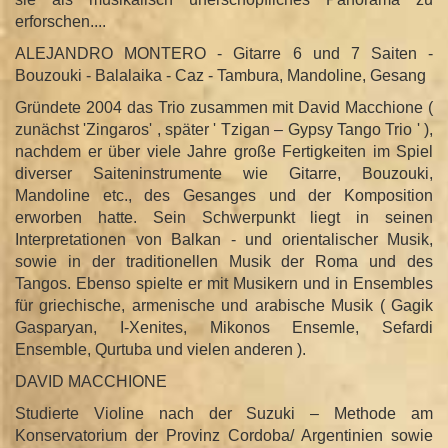
erforschen....
ALEJANDRO MONTERO - Gitarre 6 und 7 Saiten -
Bouzouki - Balalaika - Caz - Tambura, Mandoline, Gesang
Gründete 2004 das Trio zusammen mit David Macchione (
zunächst 'Zingaros' , später ' Tzigan – Gypsy Tango Trio ' ),
nachdem er über viele Jahre große Fertigkeiten im Spiel
diverser Saiteninstrumente wie Gitarre, Bouzouki,
Mandoline etc., des Gesanges und der Komposition
erworben hatte. Sein Schwerpunkt liegt in seinen
Interpretationen von Balkan - und orientalischer Musik,
sowie in der traditionellen Musik der Roma und des
Tangos. Ebenso spielte er mit Musikern und in Ensembles
für griechische, armenische und arabische Musik ( Gagik
Gasparyan, I-Xenites, Mikonos Ensemle, Sefardi
Ensemble, Qurtuba und vielen anderen ).
DAVID MACCHIONE
​Studierte Violine nach der Suzuki – Methode am
Konservatorium der Provinz Cordoba/ Argentinien sowie