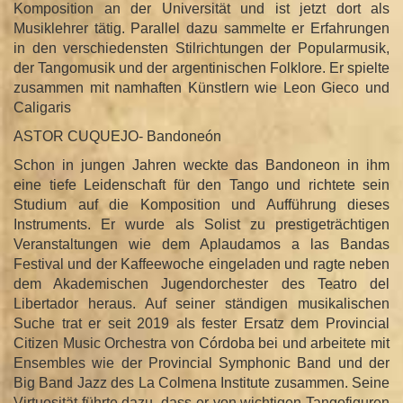
Komposition an der Universität und ist jetzt dort als
Musiklehrer tätig. Parallel dazu sammelte er Erfahrungen
in den verschiedensten Stilrichtungen der Popularmusik,
der Tangomusik und der argentinischen Folklore. Er spielte
zusammen mit namhaften Künstlern wie Leon Gieco und
Caligaris
ASTOR CUQUEJO- Bandoneón​
​​Schon in jungen Jahren weckte das Bandoneon in ihm
eine tiefe Leidenschaft für den Tango und richtete sein
Studium auf die Komposition und Aufführung dieses
Instruments. Er wurde als Solist zu prestigeträchtigen
Veranstaltungen wie dem Aplaudamos a las Bandas
Festival und der Kaffeewoche eingeladen und ragte neben
dem Akademischen Jugendorchester des Teatro del
Libertador heraus. Auf seiner ständigen musikalischen
Suche trat er seit 2019 als fester Ersatz dem Provincial
Citizen Music Orchestra von Córdoba bei und arbeitete mit
Ensembles wie der Provincial Symphonic Band und der
Big Band Jazz des La Colmena Institute zusammen. Seine
Virtuosität führte dazu, dass er von wichtigen Tangofiguren