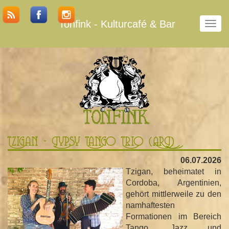
Tonfink - Kulturcafé & Bar
N
a
v
i
g
a
t
i
o
n
u
Tzigan - Gypsy Tango Trio (ARG)
m
s
06.07.2026
c
Tzigan, beheimatet in
h
Cordoba, Argentinien,
a
gehört mittlerweile zu den
l
namhaftesten
t
Formationen im Bereich
e
Tango, Jazz und