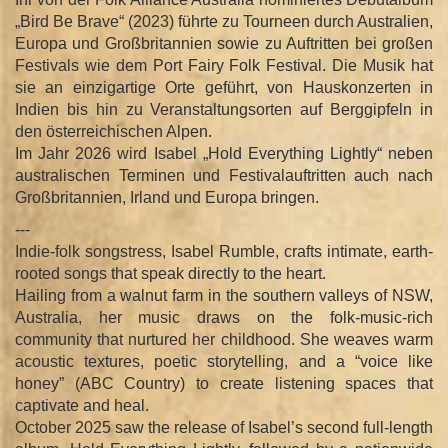
„Bird Be Brave“ (2023) führte zu Tourneen durch Australien,
Europa und Großbritannien sowie zu Auftritten bei großen
Festivals wie dem Port Fairy Folk Festival. Die Musik hat
sie an einzigartige Orte geführt, von Hauskonzerten in
Indien bis hin zu Veranstaltungsorten auf Berggipfeln in
den österreichischen Alpen.
Im Jahr 2026 wird Isabel „Hold Everything Lightly“ neben
australischen Terminen und Festivalauftritten auch nach
Großbritannien, Irland und Europa bringen.
---
Indie-folk songstress, Isabel Rumble, crafts intimate, earth-
rooted songs that speak directly to the heart.
Hailing from a walnut farm in the southern valleys of NSW,
Australia, her music draws on the folk-music-rich
community that nurtured her childhood. She weaves warm
acoustic textures, poetic storytelling, and a “voice like
honey” (ABC Country) to create listening spaces that
captivate and heal.
October 2025 saw the release of Isabel’s second full-length