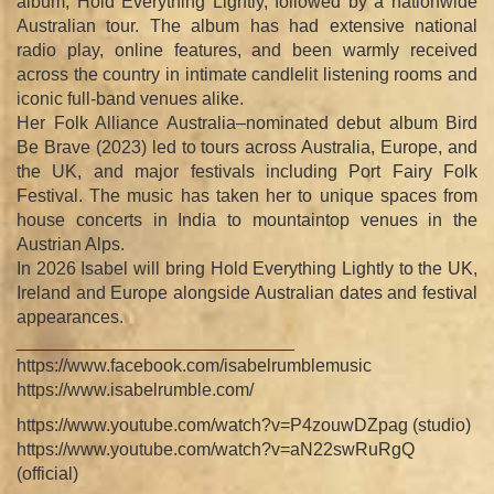
album, Hold Everything Lightly, followed by a nationwide
Australian tour. The album has had extensive national
radio play, online features, and been warmly received
across the country in intimate candlelit listening rooms and
iconic full-band venues alike.
Her Folk Alliance Australia–nominated debut album Bird
Be Brave (2023) led to tours across Australia, Europe, and
the UK, and major festivals including Port Fairy Folk
Festival. The music has taken her to unique spaces from
house concerts in India to mountaintop venues in the
Austrian Alps.
In 2026 Isabel will bring Hold Everything Lightly to the UK,
Ireland and Europe alongside Australian dates and festival
appearances.
____________________________
https://www.facebook.com/isabelrumblemusic
https://www.isabelrumble.com/
https://www.youtube.com/watch?v=P4zouwDZpag (studio)
https://www.youtube.com/watch?v=aN22swRuRgQ
(official)