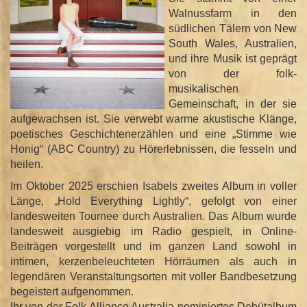
Walnussfarm in den
südlichen Tälern von New
South Wales, Australien,
und ihre Musik ist geprägt
von der folk-
musikalischen
Gemeinschaft, in der sie
aufgewachsen ist. Sie verwebt warme akustische Klänge,
poetisches Geschichtenerzählen und eine „Stimme wie
Honig“ (ABC Country) zu Hörerlebnissen, die fesseln und
heilen.
Im Oktober 2025 erschien Isabels zweites Album in voller
Länge, „Hold Everything Lightly“, gefolgt von einer
landesweiten Tournee durch Australien. Das Album wurde
landesweit ausgiebig im Radio gespielt, in Online-
Beiträgen vorgestellt und im ganzen Land sowohl in
intimen, kerzenbeleuchteten Hörräumen als auch in
legendären Veranstaltungsorten mit voller Bandbesetzung
begeistert aufgenommen.
Ihr von der Folk Alliance Australia nominiertes Debütalbum