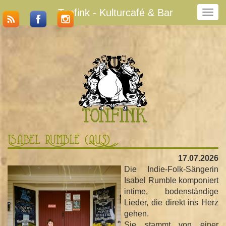
Tonfink - Kulturcafé & Bar
N
a
v
i
g
a
t
i
o
n
u
m
Isabel Rumble (AUS)
s
c
17.07.2026
h
Die Indie-Folk-Sängerin
a
Isabel Rumble komponiert
l
intime, bodenständige
t
Lieder, die direkt ins Herz
e
gehen.
n
Sie stammt von einer