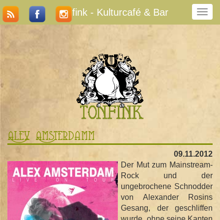
Tonfink - Kulturcafé & Bar
N
a
v
i
g
a
t
i
o
n
u
m
Alex Amsterdamm
s
c
09.11.2012
h
Der Mut zum Mainstream-
a
Rock und der
l
ungebrochene Schnodder
t
von Alexander Rosins
e
Gesang, der geschliffen
n
wurde, ohne seine Kanten