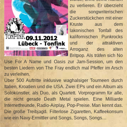
zu verlieren. Er überzieht
die songwriterischen
Zuckerstückchen mit einer
Kruste aus dem
lakonischen Tonfall des
kalifornischen Punkrocks
und der attraktiven
Arroganz des alten
Britpop. Als träfen sich No
Use For A Name und Oasis zur Jam-Session, um den
besten Liedern von The Fray endlich mal Pfeffer im Arsch
zu verleihen.
Über 500 Auftritte inklusive waghalsiger Tourneen durch
Italien, Kroatien und die USA. Zwei EPs und ein Album als
Solokünstler, als Duo, als Quartett. Vorprogramm für alle,
die nicht gerade Death Metal spielen. Eine Milliarde
Internetfreunde, Radio-Airplay, Pop-Preise. Man kennt das.
Die große Treibjagd. Filterlose Zigaretten, Kaffeekonsum
wie ein Navy-Ermittler und Songs, Songs, Songs…