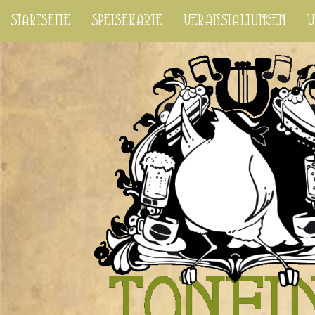
startseite
speisekarte
veranstaltungen
v