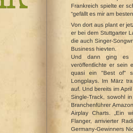
Frankreich spielte er sc
“gefällt es mir am besten
Von dort aus plant er je
er bei dem Stuttgarter L
die auch Singer-Songwri
Business hievten.
Und dann ging es S
veröffentlichte er sein 
quasi ein "Best of" s
Longplays. Im März tr
auf. Und bereits im April
Single-Track, sowohl i
Branchenführer Amazon,
Airplay Charts. „Ein w
Flanger, arrivierter R
Germany-Gewinners
Nic