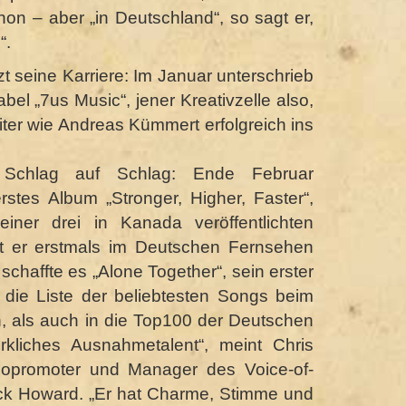
hon – aber „in Deutschland“, so sagt er,
“.
tzt seine Karriere: Im Januar unterschrieb
abel „7us Music“, jener Kreativzelle also,
ter wie Andreas Kümmert erfolgreich ins
chlag auf Schlag: Ende Februar
erstes Album „Stronger, Higher, Faster“,
einer drei in Kanada veröffentlichten
at er erstmals im Deutschen Fernsehen
 schaffte es „Alone Together“, sein erster
n die Liste der beliebtesten Songs beim
 als auch in die Top100 der Deutschen
irkliches Ausnahmetalent“, meint Chris
adiopromoter und Manager des Voice-of-
k Howard. „Er hat Charme, Stimme und