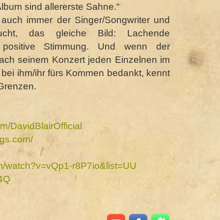
Album sind allererste Sahne.“
 auch immer der Singer/Songwriter und
taucht, das gleiche Bild: Lachende
positive Stimmung. Und wenn der
ach seinem Konzert jeden Einzelnen im
 bei ihm/ihr fürs Kommen bedankt, kennt
 Grenzen.
om/
DavidBlairOfficial
ngs.com/
m/
watch?v=vQp1-r8P7io&list=UU
S4Q