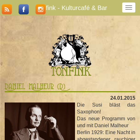
Tonfink - Kulturcafé & Bar
N
a
v
i
g
a
t
i
o
n
u
m
Daniel Malheur (D)
s
c
24.01.2015
h
Die Susi bläst das
a
Saxophon!
l
Das neue Programm von
t
und mit Daniel Malheur
e
Berlin 1929: Eine Nacht in
n
abgestandener, rauchiger