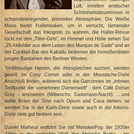
Luft, inmitten erotischer
Schönheitstänzerinnen in
schwindeleregender, promisker Atmosphäre. Die Weiße
Maus bietet Halbmasken, um in verrucht, lärmender
Gesellschaft das Inkognito zu wahren, die Haller-Revue
lockt mit den „Tiller-Girls“, im Himmel und Hölle sehen Sie
„25 Aktbilder aus dem Leben des Marquis de Sade“ und an
der Cocktail-Bar des Kakadu bedienen die hinreißendsten
jungen Bardamen des Berliner Westen.
Trinkfreudige Herren, die ihresgleichen suchen, werden
gewiß im Cosy Corner oder in der Moustache-Diele
Anschluß finden, während sich die Garconnes im „intimen
Treffpunkt der vornehmen Damenwelt“ - dem Café Dorian
Gray - amüsieren (Mittwochs: Sadomaso-Nacht). …und
sollte Ihnen der Sinn nach Opium und Coca stehen, so
werden Sie in der Karls-Diele sowie auch in der Adonis-
Diele stets gut bedient sein.
Daniel Malheur entführt Sie mit MonokelPop der 1920er
Jahre in die verruchte Welt des Molochs Berlin - ins