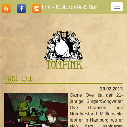
Tonfink - Kulturcafé & Bar
N
a
v
i
g
a
t
i
o
n
u
m
Game Ove
s
c
20.02.2013
h
Game Ove ist der 21-
a
jährige Singer/Songwriter
l
Ove Thomsen aus
t
Nordfriesland. Mittlerweile
e
lebt er in Hamburg, wo er
n
sich dazu inspirieren