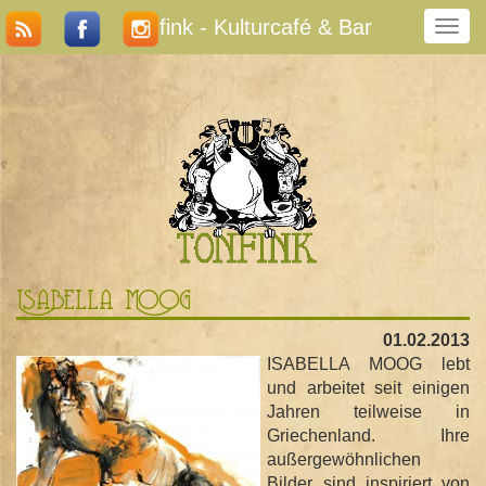
Tonfink - Kulturcafé & Bar
N
a
v
i
g
a
t
i
o
n
u
m
Isabella Moog
s
c
01.02.2013
h
ISABELLA MOOG lebt
a
und arbeitet seit einigen
l
Jahren teilweise in
t
Griechenland. Ihre
e
außergewöhnlichen
n
Bilder sind inspiriert von