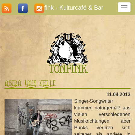
Tonfink - Kulturcafé & Bar
N
a
v
i
g
a
t
i
o
n
u
m
Astra Van Nelle
s
c
11.04.2013
h
Singer-Songwriter
a
kommen naturgemäß aus
l
vielen verschiedenen
t
Musikrichtungen, aber
e
Punks verirren sich
n
seltener als andere in