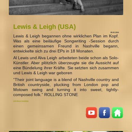
Lewis & Leigh (USA)
09.02.2016
Lewis & Leigh begannen ohne wirklichen Plan im Kopf.
Was als eine beiläufige Songwriting -Session durch
einen gemeinsamen Freund in Nashville begann,
entwickelte sich zu drei EPs in 18 Monaten.
Al Lewis und Alva Leigh arbeiteten beide schon als Solo-
Künstler. Aber plötzlich überzeugte sie die Aussicht auf
eine Bündelung ihrer Kräfte. Sie setzten sich zusammen
und Lewis & Leigh war geboren
“Their joint language is a blend of Nashville country and
British countryside, plucking from London pop and
Motown swing and turning it into sweet, tightly-
composed folk.” ROLLING STONE
....
mehr Infos zur Veranstaltung