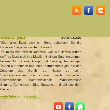
altungen
Gesa D. (HL)
30.07.2026
'Über alles lässt sich ein Song schreiben' So die
Lübecker Singersongwriterin Gesa D.
'Es muss von Herzen kommen, was auf Herzen wirken
soll', so lässt sich ihre Musik mit einem Satz zusammen
fassen. Mit Gitarre, Geige und Gesang, tiefgängigen
Texten auf deutsch und ihren Instrumentals gibt sie den
Zuhörern das Gefühl zu Hause zu sein.
Spontanaussagen von Zuhörern nach Konzerten:
Überraschende Harmonievielfalt. Wunderschöne
Stimme. Authentisch. Eine Sprache,...- direkt aus dem
Herzen.....
mehr Infos zur Veranstaltung